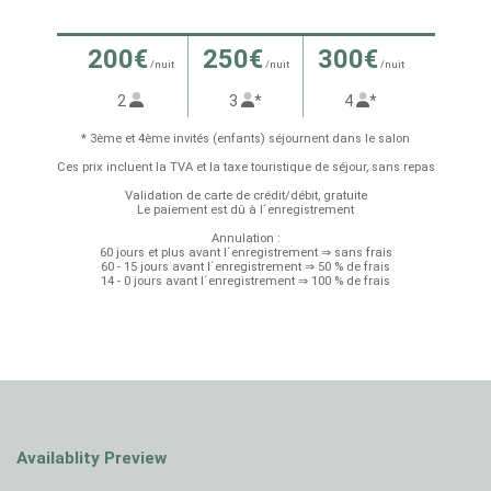
200€
250€
300€
/nuit
/nuit
/nuit
2
3
*
4
*
* 3ème et 4ème invités (enfants) séjournent dans le salon
Ces prix incluent la TVA et la taxe touristique de séjour, sans repas
Validation de carte de crédit/débit, gratuite
Le paiement est dû à l´enregistrement
Annulation :
60 jours et plus avant l´enregistrement ⇒ sans frais
60 - 15 jours avant l´enregistrement ⇒ 50 % de frais
14 - 0 jours avant l´enregistrement ⇒ 100 % de frais
Availablity Preview