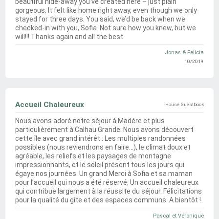
beautiful hide-away you’ve created here – just plain
gorgeous. It felt like home right away, even though we only
stayed for three days. You said, we’d be back when we
checked-in with you, Sofia. Not sure how you knew, but we
will!!! Thanks again and all the best.
Jonas & Felicia
10/2019
Accueil Chaleureux
Nous avons adoré notre séjour à Madère et plus
particulièrement à Calhau Grande. Nous avons découvert
cette île avec grand intérêt : Les multiples randonnées
possibles (nous reviendrons en faire…), le climat doux et
agréable, les reliefs et les paysages de montagne
impressionnants, et le soleil présent tous les jours qui
égaye nos journées. Un grand Merci à Sofia et sa maman
pour l’accueil qui nous a été réservé. Un accueil chaleureux
qui contribue largement à la réussite du séjour. Félicitations
pour la qualité du gîte et des espaces communs. A bientôt !
Pascal et Véronique