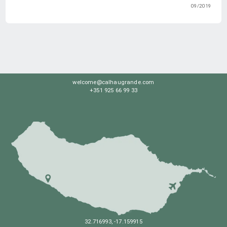
09/2019
welcome@calhaugrande.com
+351 925 66 99 33
32.716993, -17.159915