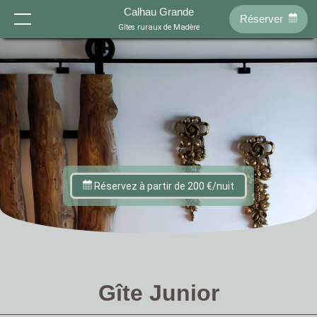
-->
Calhau Grande
Réserver
Accueil
Gîtes ruraux de Madère
Gîtes
À propos de nous
Nous trouver
T0 - Tenda
T0 - Palha
Réservation
Réservez à partir de 200 €/nuit
Histoire
Philosophie
FR
T1 - Sol
T1 - Eira
EN
DE
NL
Gîte Junior
Piscine
Jardins